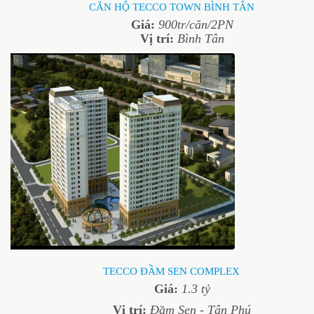
CĂN HỘ TECCO TOWN BÌNH TÂN
Giá:
900tr/căn/2PN
Vị trí:
Bình Tân
TECCO ĐẦM SEN COMPLEX
Giá:
1.3 tỷ
Vị trí:
Đầm Sen - Tân Phú