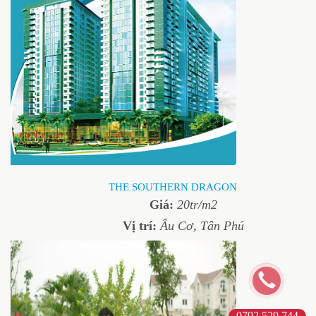
THE SOUTHERN DRAGON
Giá:
20tr/m2
Vị trí:
Âu Cơ, Tân Phú
0792 529 744