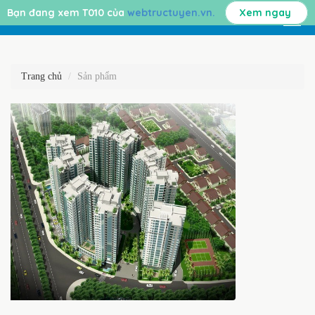
Bạn đang xem T010 của
webtructuyen.vn.
Xem ngay
Trang chủ
Sản phẩm