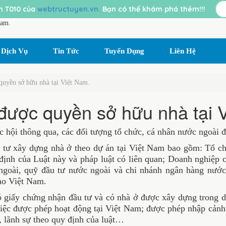
 T010 của
webtructuyen.vn.
Bạn có thể khám phá thêm!!!
Dịch Vụ
Tin Tức
Tuyển Dụng
Liên Hệ
quyền sở hữu nhà tại Việt Nam.
được quyền sở hữu nhà tại 
i thông qua, các đối tượng tổ chức, cá nhân nước ngoài được
 tư xây dựng nhà ở theo dự án tại Việt Nam bao gồm: Tổ 
định của Luật này và pháp luật có liên quan; Doanh nghiệ
ngoài, quỹ đầu tư nước ngoài và chi nhánh ngân hàng nước
o Việt Nam.
iấy chứng nhận đầu tư và có nhà ở được xây dựng trong dự 
n việc được phép hoạt động tại Việt Nam; được phép nhập c
, lãnh sự theo quy định của luật…