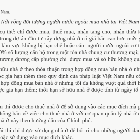
Nới rộng đối tượng người nước ngoài mua nhà tại Việt Nam
 thể: chỉ được mua, thuê mua, nhận tặng cho, nhận thừa kế v
trong dự án đầu tư xây dựng nhà ở có giá bán cao hơn mức giá
̣i khu vực không bị hạn chế hoặc cấm người nước ngoài cư 
0% số lượng căn hộ trong một tòa nhà chung cư thương mại; n
ính tương đương cấp phường chỉ được mua và sở hữu không qu
 hữu nhà ở theo thỏa thuận trong hợp đồng mua bán nhà ở nh
 gia hạn thêm theo quy định của pháp luật Việt Nam nếu có
 hợp đồng mua bán nhà ở nhưng tối đa không vượt quá thời 
ợc gia hạn thêm; thời hạn sở hữu nhà ở được tính từ ngày 
ài thì được cho thuê nhà ở để sử dụng vào các mục đích mà 
hông báo về việc cho thuê nhà ở với cơ quan quản lý nhà ở c
nhà ở này theo hướng dẫn của Chính phủ.
i thì chỉ được sử dụng nhà ở để bố trí cho những người đa
hoặc sử dụng vào mục đích khác.