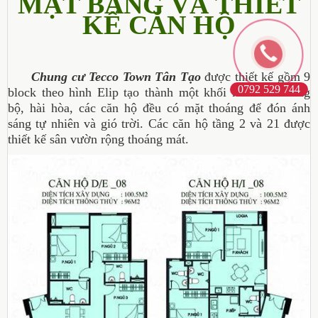
MẶT BẰNG VÀ THIẾT
KẾ CĂN HỘ
Chung cư Tecco Town Tân Tạo
được thiết kế gồm 9
0792 529 744
block theo hình Elip tạo thành một khối kiến trúc đồng
bộ, hài hòa, các căn hộ đều có mặt thoáng để đón ánh
sáng tự nhiên và gió trời. Các căn hộ tầng 2 và 21 được
thiết kế sân vườn rộng thoáng mát.