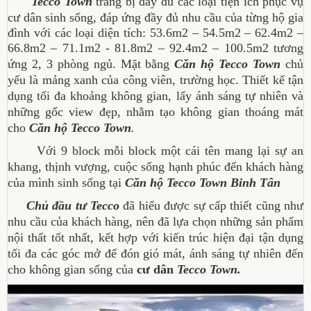
Tecco Town
trang bị đầy đủ các loại tiện ích phục vụ
cư dân sinh sống, đ
áp ứng đầy đủ nhu cầu của từng hộ gia
đình với các loại diện tích: 53.6m2 – 54.5m2 – 62.4m2 –
66.8m2 – 71.1m2 - 81.8m2 – 92.4m2 – 100.5m2 tương
ứng 2, 3 phòng ngủ.
Mặt bằng
Căn hộ Tecco Town
chủ
yếu là mảng xanh của công viên, trường học.
Thiết kế tận
dụng tối đa khoảng không gian, lấy ánh sáng tự nhiên và
những gốc view đẹp, nhằm tạo không gian thoáng mát
cho
Căn hộ Tecco Town
.
Với 9 block mỗi block một cái tên mang lại sự an
khang, thịnh vượng, cuộc sống hạnh phúc đến khách hàng
của mình sinh sống tại
Căn hộ Tecco Town Binh Tân
Chủ đầu tư Tecco
đã hiểu được sự cấp thiết cũng như
nhu cầu của khách hàng, nên đã lựa chọn những sản phẩm
nội thất tốt nhất, kết hợp với kiến trúc hiện đại tận dụng
tối đa các góc mở để đón gió mát, ánh sáng tự nhiên đến
cho không gian sống của
cư dân
Tecco Town.