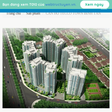
Bạn đang xem T010 của
webtructuyen.vn.
Xem ngay
Trang chủ
Sản phẩm
CĂN HỘ TECCO TOWN BÌNH TÂN