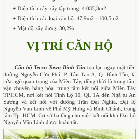
+ Diện tích cây xây tập trung: 4.035,3m2
+ Diện tích các loại căn hộ: 47,9m2 - 100,5m2
+ Mật độ xây dựng: 30,2%
VỊ TRÍ CĂN HỘ
Căn hộ Tecco Town Bình Tân
tọa lạc ngay mặt tiền
đường Nguyễn Cửu Phú, P. Tân Tạo A, Q. Bình Tân, l
à
cửa ngõ quan trọng của Miền Tây, đồng thời là trung tâm
vận chuyển hàng hóa, trung tâm kết nối giữa Miền Tây
TP.HCM, n
ơi kết nối Tỉnh Lộ 10, QL 1A đến Ngã tư An
Sương và k
ết nối với đường Trần Đại Nghĩa, Đại lộ
Nguyễn Văn Linh về Phú Mỹ Hưng và Bình Chánh, trung
tâm Tp. HCM.
Cơ sở hạ tầng cho việc kết nối khu Đại Lộ
Nguyễn Văn Linh được hoàn tất.