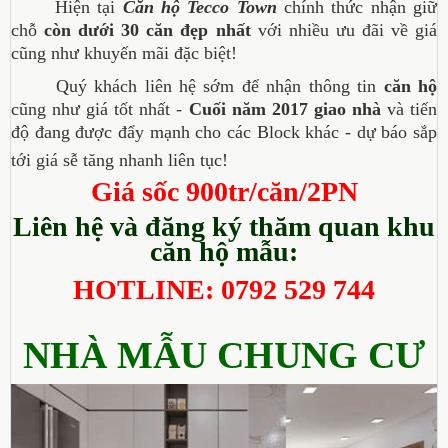
Hiện tại
Căn hộ Tecco Town
chính thức nhận giữ
chỗ
còn dưới 30 căn đẹp nhất
với nhiều ưu đãi về giá
cũng như khuyến mãi đặc biệt!
Quý khách liên hệ sớm để nhận thông tin
căn hộ
cũng như giá tốt nhất -
Cuối năm 2017 giao nhà
và tiến
độ đang được đẩy mạnh cho các Block khác - dự báo sắp
tới giá sễ tăng nhanh liên tục!
Giá sốc 900tr/căn/2PN
Liên hệ và đăng ký thăm quan khu
căn hộ mẫu:
HOTLINE: 0792 529 744
NHÀ MẪU CHUNG CƯ