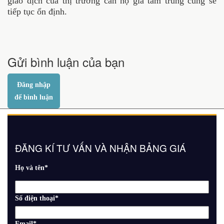
giao dịch của thị trường căn hộ giá tầm trung cũng sẽ
tiếp tục ổn định.
Gửi bình luận của bạn
Đăng nhập
để bình luận
ĐĂNG KÍ TƯ VẤN VÀ NHẬN BẢNG GIÁ
Họ và tên
*
Số điện thoại
*
Email
*