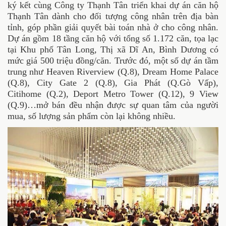
ký kết cùng Công ty Thạnh Tân triển khai dự án căn hộ
Thạnh Tân dành cho đối tượng công nhân trên địa bàn
tỉnh, góp phần giải quyết bài toán nhà ở cho công nhân.
Dự án gồm 18 tầng căn hộ với tổng số 1.172 căn, tọa lạc
tại Khu phố Tân Long, Thị xã Dĩ An, Bình Dương có
mức giá 500 triệu đồng/căn. Trước đó, một số dự án tầm
trung như Heaven Riverview (Q.8), Dream Home Palace
(Q.8), City Gate 2 (Q.8), Gia Phát (Q.Gò Vấp),
Citihome (Q.2), Deport Metro Tower (Q.12), 9 View
(Q.9)…mở bán đều nhận được sự quan tâm của người
mua, số lượng sản phẩm còn lại không nhiều.