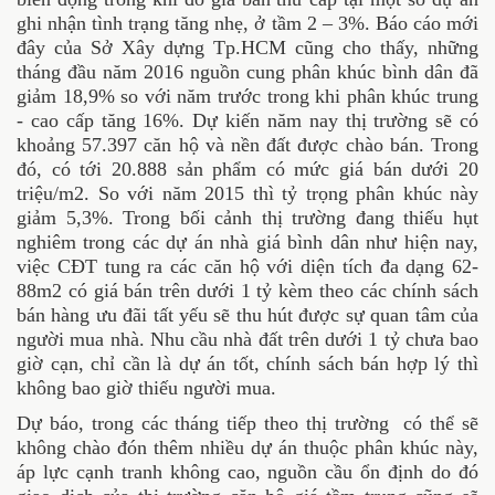
ghi nhận tình trạng tăng nhẹ, ở tầm 2 – 3%. Báo cáo mới
đây của Sở Xây dựng Tp.HCM cũng cho thấy, những
tháng đầu năm 2016 nguồn cung phân khúc bình dân đã
giảm 18,9% so với năm trước trong khi phân khúc trung
- cao cấp tăng 16%. Dự kiến năm nay thị trường sẽ có
khoảng 57.397 căn hộ và nền đất được chào bán. Trong
đó, có tới 20.888 sản phẩm có mức giá bán dưới 20
triệu/m2. So với năm 2015 thì tỷ trọng phân khúc này
giảm 5,3%. Trong bối cảnh thị trường đang thiếu hụt
nghiêm trong các dự án nhà giá bình dân như hiện nay,
việc CĐT tung ra các căn hộ với diện tích đa dạng 62-
88m2 có giá bán trên dưới 1 tỷ kèm theo các chính sách
bán hàng ưu đãi tất yếu sẽ thu hút được sự quan tâm của
người mua nhà. Nhu cầu nhà đất trên dưới 1 tỷ chưa bao
giờ cạn, chỉ cần là dự án tốt, chính sách bán hợp lý thì
không bao giờ thiếu người mua.
Dự báo, trong các tháng tiếp theo thị trường có thể sẽ
không chào đón thêm nhiều dự án thuộc phân khúc này,
áp lực cạnh tranh không cao, nguồn cầu ổn định do đó