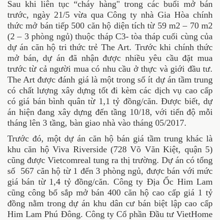
Sau khi liên tục “cháy hàng" trong các buổi mở bán
trước, ngày 21/5 vừa qua Công ty nhà Gia Hòa chính
thức mở bán tiếp 500 căn hộ diện tích từ 59 m2 – 70 m2
(2 – 3 phòng ngủ) thuộc tháp C3- tòa tháp cuối cùng của
dự án căn hộ tri thức trẻ The Art. Trước khi chính thức
mở bán, dự án đã nhận được nhiều yêu cầu đặt mua
trước từ cả người mua có nhu cầu ở thực và giới đầu tư.
The Art được đánh giá là một trong số ít dự án tầm trung
có chất lượng xây dựng tốt đi kèm các dịch vụ cao cấp
có giá bán bình quân từ 1,1 tỷ đồng/căn. Được biết, dự
án hiện đang xây dựng đến tầng 10/18, với tiến độ mỗi
tháng lên 3 tầng, bàn giao nhà vào tháng 05/2017.
Trước đó, một dự án căn hộ bán giá tầm trung khác là
khu căn hộ Viva Riverside (728 Võ Văn Kiệt, quận 5)
cũng được Vietcomreal tung ra thị trường. Dự án có tổng
số 567 căn hộ từ 1 đến 3 phòng ngủ, được bán với mức
giá bán từ 1,4 tỷ đồng/căn. Công ty Địa Ốc Him Lam
cũng công bố sắp mở bán 400 căn hộ cao cấp giá 1 tỷ
đồng nằm trong dự án khu dân cư bán biệt lập cao cấp
Him Lam Phú Đông. Công ty Cổ phần Đầu tư VietHome