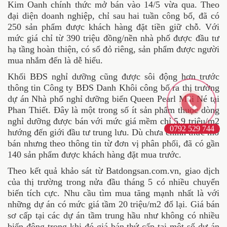
Kim Oanh chính thức mở bán vào 14/5 vừa qua. Theo
đại diện doanh nghiệp, chỉ sau hai tuần công bố, đã có
250 sản phẩm được khách hàng đặt tiền giữ chỗ. Với
mức giá chỉ từ 390 triệu đồng/nền nhà phố được đầu tư
hạ tầng hoàn thiện, có sổ đỏ riêng, sản phẩm được người
mua nhắm đến là dễ hiểu.
Khối BĐS nghỉ dưỡng cũng được sôi động hơn trước
thông tin Công ty BĐS Danh Khôi công bố ra thị trường
dự án Nhà phố nghỉ dưỡng biển Queen Pearl Mũi Né tại
Phan Thiết. Đây là một trong số ít sản phẩm thuộc dòng
nghỉ dưỡng được bán với mức giá mềm chỉ 5,9 triệu/m2
0792 529 744
hướng đến giới đầu tư trung lưu. Dù chưa chính thức mở
bán nhưng theo thông tin từ đơn vị phân phối, đã có gần
140 sản phẩm được khách hàng đặt mua trước.
Theo kết quả khảo sát từ Batdongsan.com.vn, giao dịch
của thị trường trong nửa đầu tháng 5 có nhiều chuyển
biến tích cực. Nhu cầu tìm mua tăng mạnh nhất là với
những dự án có mức giá tầm 20 triệu/m2 đổ lại. Giá bán
sơ cấp tại các dự án tầm trung hầu như không có nhiều
biến động trong khi đó giá bán thứ cấp tại một số dự án