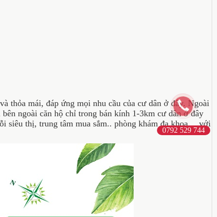
à thỏa mái, đáp ứng mọi nhu cầu của cư dân ở đây. Ngoài
ì bên ngoài căn hộ chỉ trong bán kính 1-3km cư dân ở đây
huỗi siêu thị, trung tâm mua sắm.. phòng khám đa khoa… với
0792 529 744