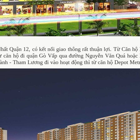
Quận 12, có kết nối giao thông rất thuận lợi. Từ Căn hộ 
Từ căn hộ đi quận Gò Vấp qua đường Nguyễn Văn Quá hoặc 
hành - Tham Lương đi vào hoạt động thì từ căn hộ Depot Me