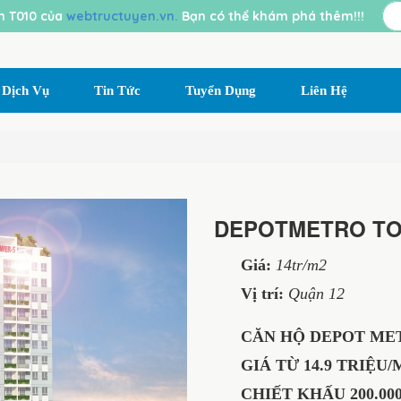
 T010 của
webtructuyen.vn.
Bạn có thể khám phá thêm!!!
Dịch Vụ
Tin Tức
Tuyển Dụng
Liên Hệ
DEPOTMETRO T
Giá:
14tr/m2
Vị trí:
Quận 12
CĂN HỘ DEPOT MET
GIÁ TỪ 14.9 TRIỆU/M2 
CHIẾT KHẤU 200.000