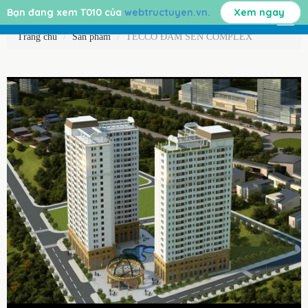
Bạn đang xem T010 của
webtructuyen.vn.
Xem ngay
Trang chủ
Sản phẩm
TECCO ĐẦM SEN COMPLEX