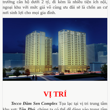
trường căn hộ dưới 2 tỷ, đi kèm là nhiều tiện ích nội,
ngoại khu với mức giá vô cùng ưu đãi sẽ là chốn an cư
nơi sinh lợi cho mọi gia đình.
VỊ TRÍ
Tecco Đầm Sen Complex
Tọa lạc tại vị tri trung tâm
khu vực
Tân Phú
, chúng ta có thể dễ dàng vào trung tâm