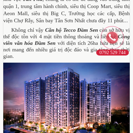
quận 1, trung tâm hành chính, siêu thị Coop Mart, siêu thị
Aeon Mall, siêu thị Big C, Trường học các cấp, Bệnh
viện Chợ Rẫy, Sân bay Tân Sơn Nhất chưa đầy 11 phút...
Không chỉ vậy
Căn hộ Tecco Đầm Sen
còn sở hữu vị
thế độc tôn với 4 mặt tiền thông thoáng và liền kề
Công
viên văn hóa Đầm Sen
với diện tích 26ha hứa hẹn sẽ là
nơi mang đến nhiều giá trị độc đáo và gia tăng theo thời
0792 529 744
gian.