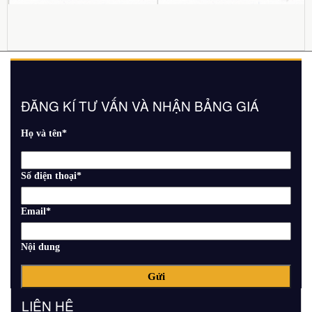
ĐĂNG KÍ TƯ VẤN VÀ NHẬN BẢNG GIÁ
Họ và tên
*
Số điện thoại
*
Email
*
Nội dung
LIÊN HỆ